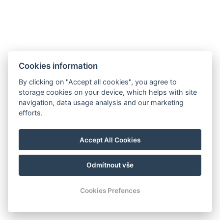
Größe des Raums : 109m²
Arten von Betten : 2x Großes Doppelbett, 2x
Etagenbett, 2x Schlafsofa
Cookies information
Bettgröße : Breite: 160cm, Länge: 200cm
By clicking on "Accept all cookies", you agree to
storage cookies on your device, which helps with site
Anzahl der Schlafzimmer : 3
navigation, data usage analysis and our marketing
efforts.
Anzahl der Zimmer : 4
Accept All Cookies
Andere Adresse : 3, Do Chuchle 1229/8, Praha, 154 00,
Česká republika, 50.01719942110339,
Odmítnout vše
14.358128460578165
Cookies Prefences
Elektrischer Wasserkocher
Kaffee-/Teegeschirr