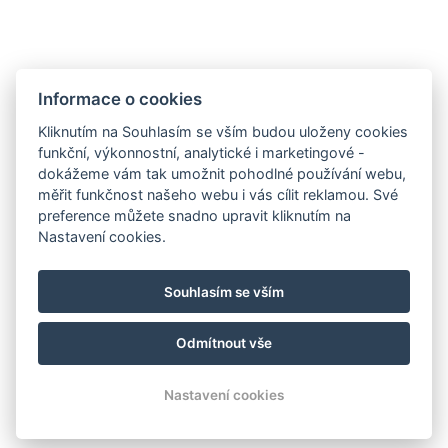
Informace o cookies
Odkazy
Kliknutím na Souhlasím se vším budou uloženy cookies
funkční, výkonnostní, analytické i marketingové -
Family Villa
dokážeme vám tak umožnit pohodlné používání webu,
Diamond Villa
měřit funkčnost našeho webu i vás cílit reklamou. Své
Parkside Apartment Praha
preference můžete snadno upravit kliknutím na
Služby
Nastavení cookies.
Galerie
Ceník
Kontakty
Souhlasím se vším
Rezervace Family Villa
Rezervace Diamond Villa
Odmítnout vše
Rezervace Parkside Apartment
© Copyright 2026 | Všechna práva vyhrazena
Nastavení cookies